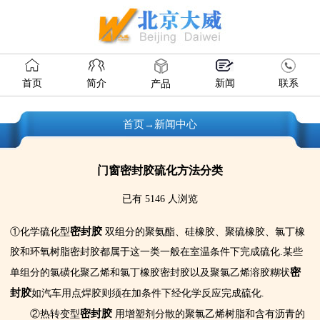
首页
简介
新闻
联系
产品
首页
新闻中心
→
门窗密封胶硫化方法分类
已有 5146 人浏览
密封胶
①化学硫化型
双组分的聚氨酯、硅橡胶、聚硫橡胶、氯丁橡
胶和环氧树脂密封胶都属于这一类一般在室温条件下完成硫化.某些
密
单组分的氯磺化聚乙烯和氯丁橡胶密封胶以及聚氯乙烯溶胶糊状
封胶
如汽车用点焊胶则须在加条件下经化学反应完成硫化.
密封胶
②热转变型
用增塑剂分散的聚氯乙烯树脂和含有沥青的