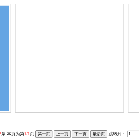
2
条
本页为第
1/1
页
跳转到：