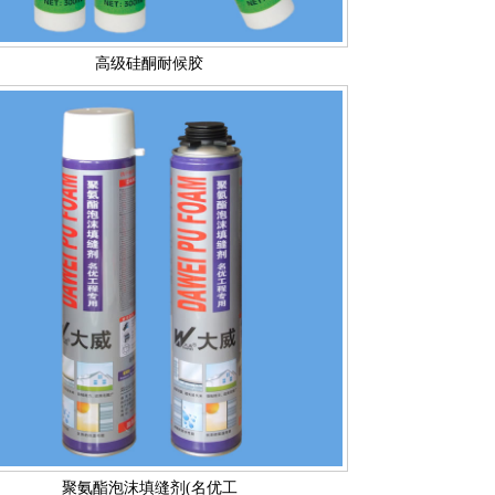
高级硅酮耐候胶
聚氨酯泡沫填缝剂(名优工