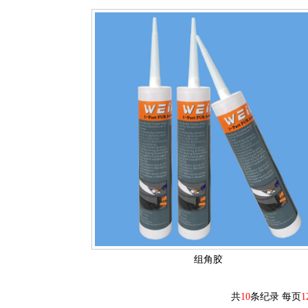
组角胶
共
10
条纪录
每页
1